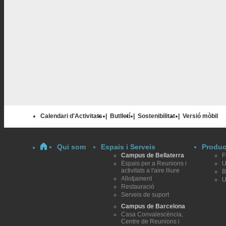
Calendari d'Activitats
|
Butlletí
|
Sostenibilitat
|
Versió mòbil
Qui som
Espais i Serveis
Produc
Campus de Bellaterra
F
Espais per a Reunions i
U
activitats a l'aire lliure
B
Allotjament
U
Restauració
Serveis de suport
Campus de Barcelona
Casa Convalescència,
Centre de Reunions i