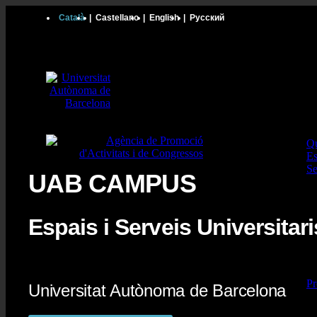
Català
|
Castellano
|
English
|
Русский
Q
Es
Se
UAB CAMPUS
Espais i Serveis Universitari
Pr
Universitat Autònoma de Barcelona