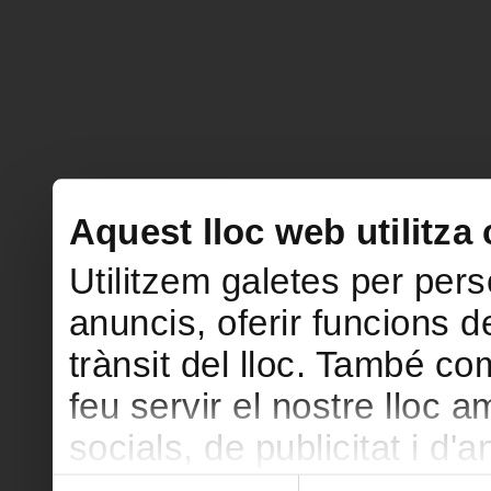
Aquest lloc web utilitza
Utilitzem galetes per perso
anuncis, oferir funcions de
trànsit del lloc. També c
feu servir el nostre lloc 
socials, de publicitat i d'
seu torn, ells la poden c
Selecció