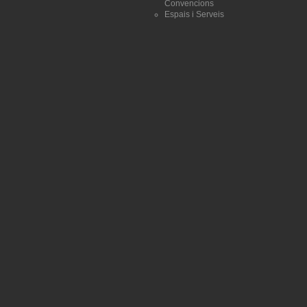
Convencions
Espais i Serveis