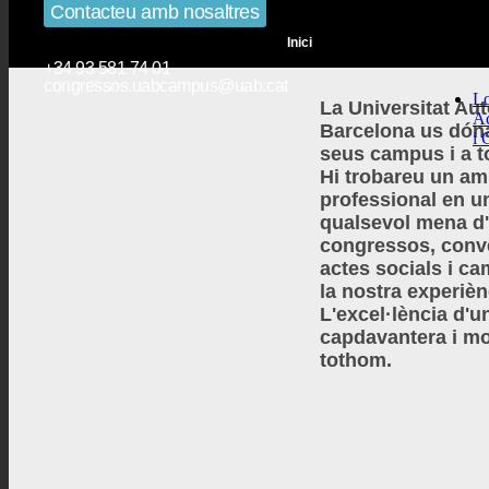
Contacteu amb nosaltres
Inici
+34 93 581 74 01
congressos.uabcampus@uab.cat
Lo
La Universitat A
Ac
Barcelona us dóna
i 
seus campus i a to
Hi trobareu un amb
professional en un
qualsevol mena d'a
congressos, conv
actes socials i c
la nostra experièn
L'excel·lència d'u
capdavantera i mo
tothom.